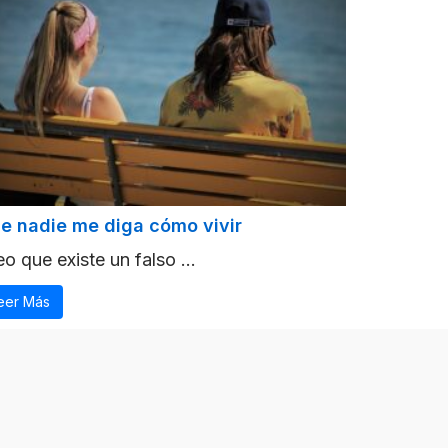
e nadie me diga cómo vivir
o que existe un falso ...
eer Más